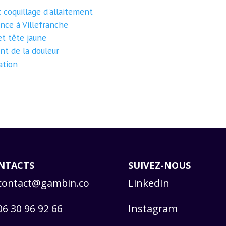
 coquillage d'allaitement
ance à Villefranche
et tête jaune
nt de la douleur
ation
NTACTS
SUIVEZ-NOUS
contact@gambin.co
LinkedIn
06 30 96 92 66
Instagram