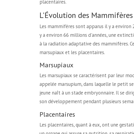
placentaires.
L'Évolution des Mammifères
Les mammifères sont apparus il y a environ 200
y a environ 66 millions d'années, une extinct
à la radiation adaptative des mammifères. Ce
marsupiaux et les placentaires.
Marsupiaux
Les marsupiaux se caractérisent par leur mo
appelée marsupium, dans laquelle le petit se 
jeune naît à un stade embryonnaire. Il se diri
son développement pendant plusieurs semai
Placentaires
Les placentaires, quant à eux, ont une gestat
un organe qui assure sa nutrition, sa respirat