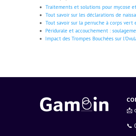
Traitements et solutions pour mycose et
Tout savoir sur les déclarations de naiss
Tout savoir sur la perruche à corps vert 
Péridurale et accouchement : soulageme
Impact des Trompes Bouchées sur l'Ovul
CO
📩
📞 