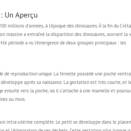
 : Un Aperçu
 millions d'années, à l'époque des dinosaures. À la fin du Crétac
ion massive a entraîné la disparition des dinosaures, ouvrant la 
tte période a vu l'émergence de deux groupes principaux : les
de de reproduction unique. La femelle possède une poche ventra
développe après sa naissance. La gestation est très courte, et l
ge ensuite vers la poche, où il s'attache à une mamelle et poursu
nes ou mois.
ion intra-utérine complète. Le petit se développe dans le placen
ion et l'élimination de ses déchets. Cette gestation plus longue o