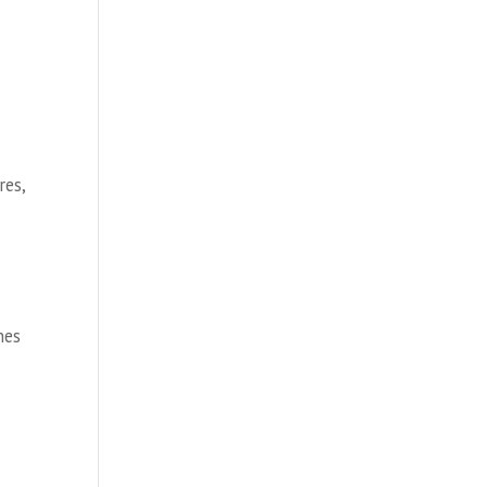
res,
nes