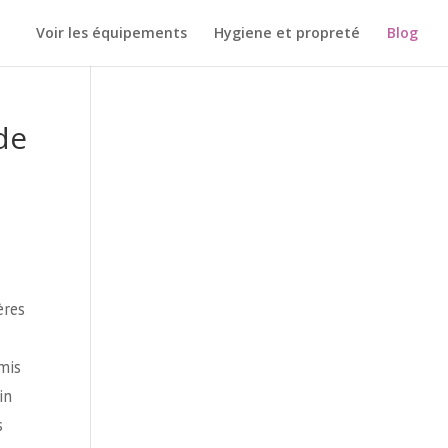
Voir les équipements
Hygiene et propreté
Blog
de
ères
mis
in
s