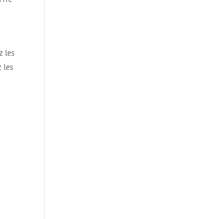
z les
 les