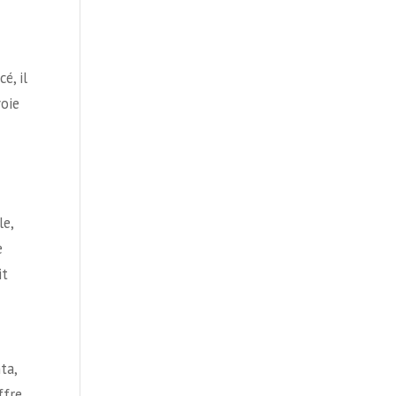
é, il
voie
le,
e
it
ta,
ffre