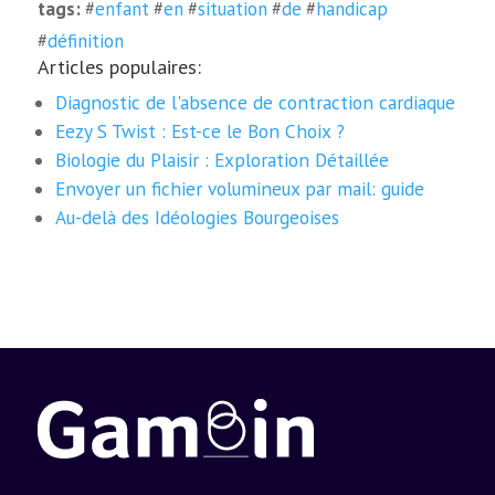
tags:
#
enfant
#
en
#
situation
#
de
#
handicap
#
définition
Articles populaires:
Diagnostic de l'absence de contraction cardiaque
Eezy S Twist : Est-ce le Bon Choix ?
Biologie du Plaisir : Exploration Détaillée
Envoyer un fichier volumineux par mail: guide
Au-delà des Idéologies Bourgeoises