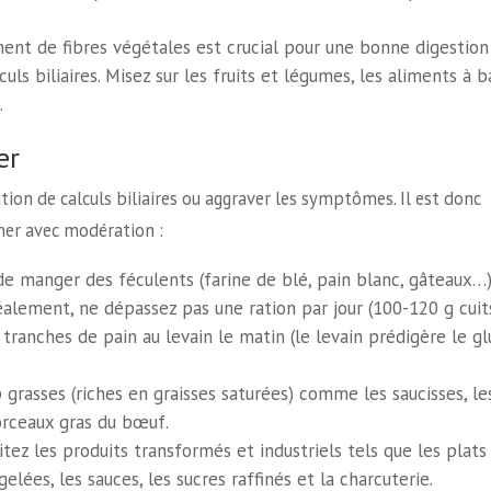
t de fibres végétales est crucial pour une bonne digestion
uls biliaires. Misez sur les fruits et légumes, les aliments à b
.
er
ion de calculs biliaires ou aggraver les symptômes. Il est donc
er avec modération :
de manger des féculents (farine de blé, pain blanc, gâteaux…)
éalement, ne dépassez pas une ration par jour (100-120 g cuit
 tranches de pain au levain le matin (le levain prédigère le g
 grasses (riches en graisses saturées) comme les saucisses, le
orceaux gras du bœuf.
tez les produits transformés et industriels tels que les plats
elées, les sauces, les sucres raffinés et la charcuterie.