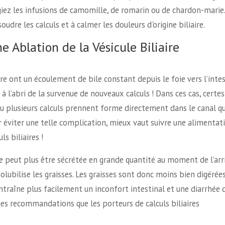
giez les infusions de camomille, de romarin ou de chardon-marie.
oudre les calculs et à calmer les douleurs d'origine biliaire.
 Ablation de la Vésicule Biliaire
ire ont un écoulement de bile constant depuis le foie vers l’inte
à l’abri de la survenue de nouveaux calculs ! Dans ces cas, certes
 ou plusieurs calculs prennent forme directement dans le canal qu
ur éviter une telle complication, mieux vaut suivre une alimentat
ls biliaires !
e ne peut plus être sécrétée en grande quantité au moment de l’arr
 solubilise les graisses. Les graisses sont donc moins bien digérée
ntraîne plus facilement un inconfort intestinal et une diarrhée 
êmes recommandations que les porteurs de calculs biliaires