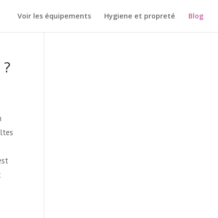
Voir les équipements
Hygiene et propreté
Blog
 ?
n
ltes
est
t