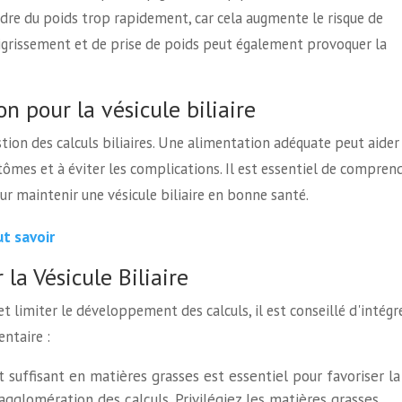
rdre du poids trop rapidement, car cela augmente le risque de
maigrissement et de prise de poids peut également provoquer la
n pour la vésicule biliaire
stion des calculs biliaires. Une alimentation adéquate peut aider
tômes et à éviter les complications. Il est essentiel de compren
our maintenir une vésicule biliaire en bonne santé.
ut savoir
a Vésicule Biliaire
 et limiter le développement des calculs, il est conseillé d'intégr
ntaire :
suffisant en matières grasses est essentiel pour favoriser la
l'agglomération des calculs. Privilégiez les matières grasses