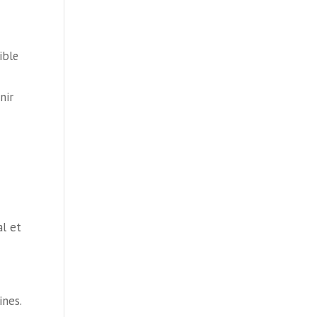
ible
nir
al et
nes.