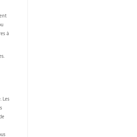
ment
ou
res à
s.
. Les
s
de
ous