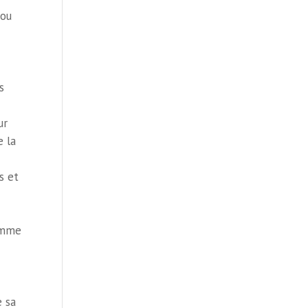
 ou
s
ur
e la
s et
comme
e sa