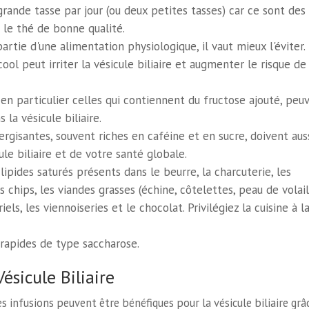
grande tasse par jour (ou deux petites tasses) car ce sont des
t le thé de bonne qualité.
rtie d'une alimentation physiologique, il vaut mieux l'éviter.
l peut irriter la vésicule biliaire et augmenter le risque de
en particulier celles qui contiennent du fructose ajouté, peu
 la vésicule biliaire.
rgisantes, souvent riches en caféine et en sucre, doivent aus
le biliaire et de votre santé globale.
ipides saturés présents dans le beurre, la charcuterie, les
es chips, les viandes grasses (échine, côtelettes, peau de volail
riels, les viennoiseries et le chocolat. Privilégiez la cuisine à l
 rapides de type saccharose.
ésicule Biliaire
s infusions peuvent être bénéfiques pour la vésicule biliaire grâ