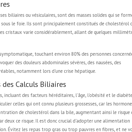
ires
ases biliaires ou vésiculaires, sont des masses solides qui se for
ué sous le foie. Ils sont principalement constitués de cholestérol 
e ces cristaux varie considérablement, allant de quelques millimèt
t asymptomatique, touchant environ 80% des personnes concernée
ovoquer des douleurs abdominales sévères, des nausées, des
ables, notamment lors d'une crise hépatique.
des Calculs Biliaires
 incluant des facteurs héréditaires, l'âge, l'obésité et le diabète
ulier celles qui ont connu plusieurs grossesses, car les hormone
ration de cholestérol dans la bile, augmentant ainsi le risque 
par deux ce risque. Il est donc crucial d'adopter une alimentation
on. Évitez les repas trop gras ou trop pauvres en fibres, et ne v