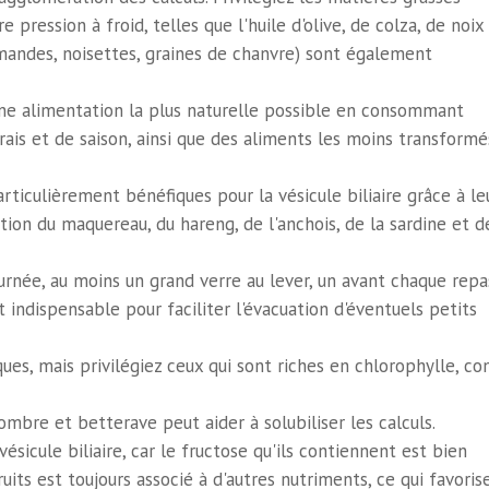
pression à froid, telles que l'huile d'olive, de colza, de noix
 amandes, noisettes, graines de chanvre) sont également
e alimentation la plus naturelle possible en consommant
ais et de saison, ainsi que des aliments les moins transformé
rticulièrement bénéfiques pour la vésicule biliaire grâce à le
ation du maquereau, du hareng, de l'anchois, de la sardine et d
urnée, au moins un grand verre au lever, un avant chaque repa
indispensable pour faciliter l'évacuation d'éventuels petits
ues, mais privilégiez ceux qui sont riches en chlorophylle, 
mbre et betterave peut aider à solubiliser les calculs.
ésicule biliaire, car le fructose qu'ils contiennent est bien
uits est toujours associé à d'autres nutriments, ce qui favoris