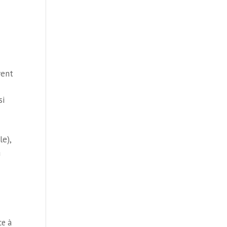
vent
si
le),
a
ce à