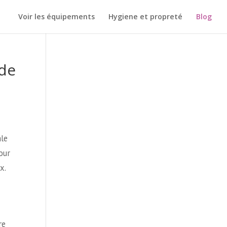
Voir les équipements
Hygiene et propreté
Blog
 de
ale
our
x.
re