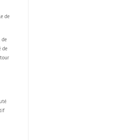
le de
t de
é de
utour
uté
tif