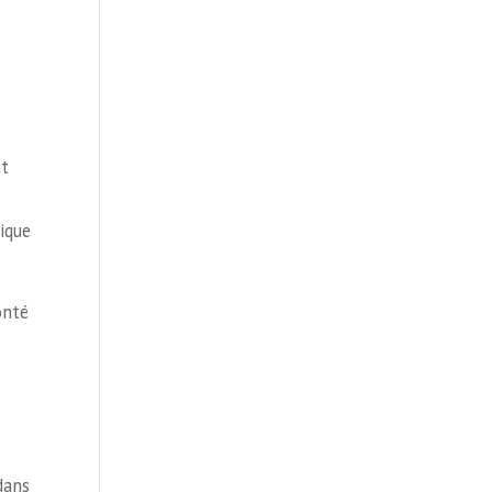
nt
ique
onté
dans