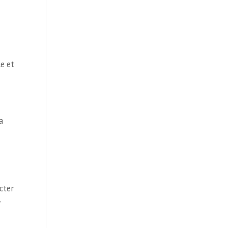
e et
a
cter
r