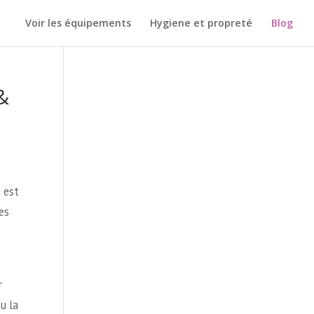
Voir les équipements
Hygiene et propreté
Blog
&
 est
es
r
u la