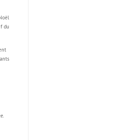
Noël
if du
ent
tants
e.