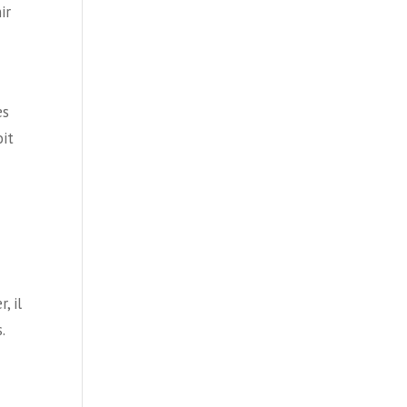
ir
es
oit
, il
.