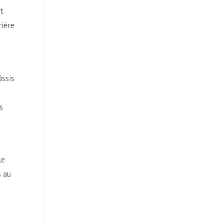
nt
rière
âssis
s
le
s au