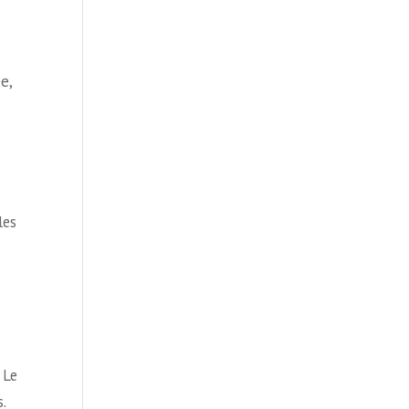
e,
les
 Le
.