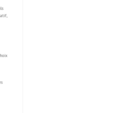
ls
atif,
choix
es