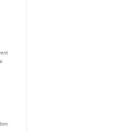
vent
ai
 bon