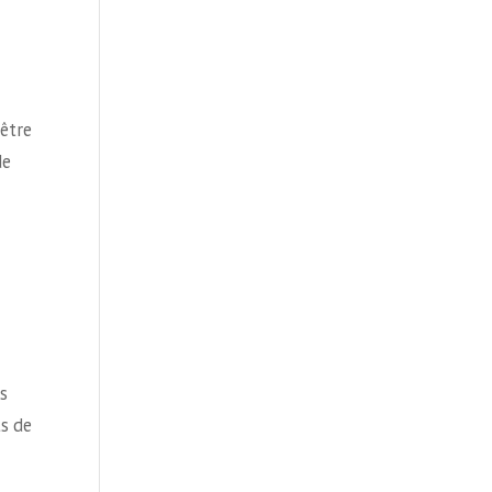
 être
de
s
ts de