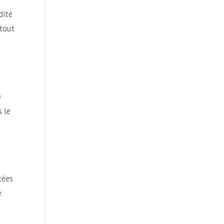
dité
 tout
e
 le
tées
e