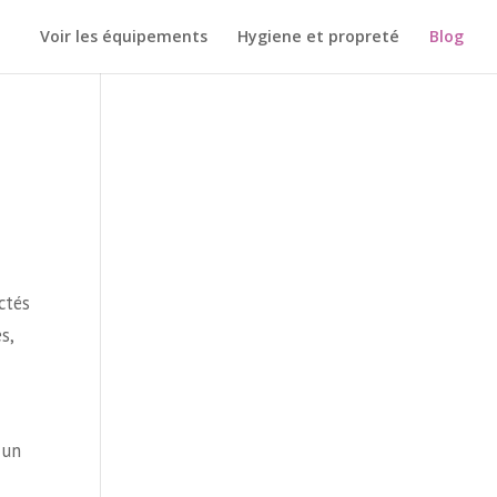
Voir les équipements
Hygiene et propreté
Blog
ctés
s,
 un