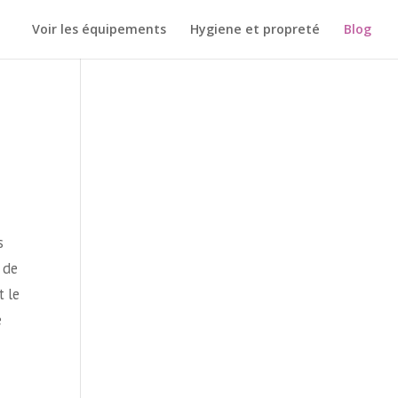
Voir les équipements
Hygiene et propreté
Blog
s
 de
t le
e