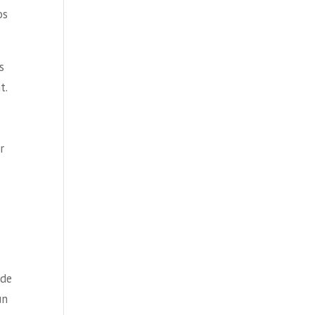
os
s
t.
r
 de
un