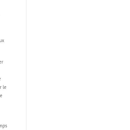
e
aux
er
e
r le
ne
emps