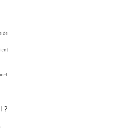
e de
cient
nnel.
I ?
t