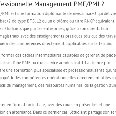
rofessionnelle Management PME/PMI ?
PMI est une formation diplômante de niveau bac+3 qui délivr
n bac+2 de type BTS, L2 ou un diplôme ou titre RNCP équivalent.
es étudiants que par les entreprises, grâce à son orientation
 magistraux avec des enseignements pratiques tels que des trav
cquérir des compétences directement applicables sur le terrain.
e former des cadres intermédiaires capables de gérer et de pilot
s'agisse d'une PME ou d'un service administratif. La licence pro
re une formation plus spécialisée et professionnalisante qu’un
'acquérir des compétences opérationnelles directement utiles su
récis du management, des ressources humaines, de la gestion d’u
r en formation initiale, avec des cours en présentiel et une
ion en alternance. Dans ce dernier cas, l'étudiant partage son t