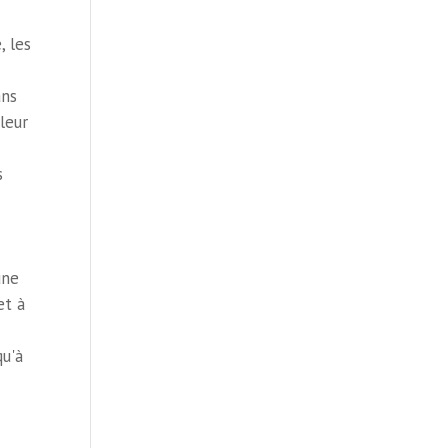
, les
ans
leur
s
une
et à
qu'à