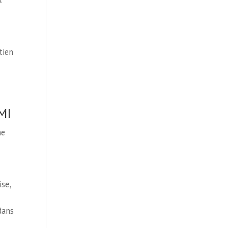
tien
MI
ne
se,
dans