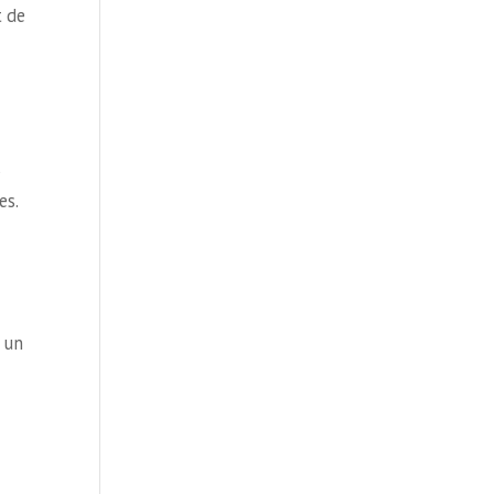
t de
s
es.
e un