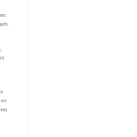
nes
ques.
,
nt
es
 en
ives