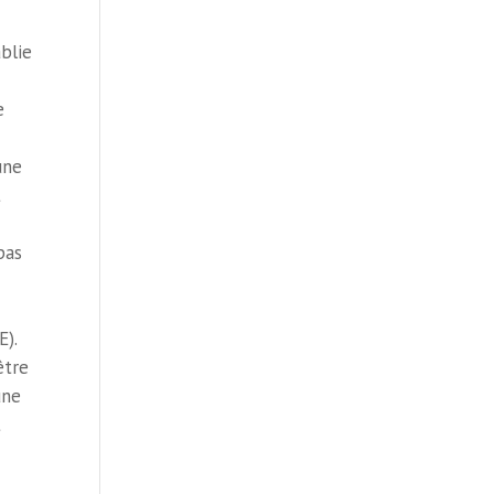
blie
e
une
t
pas
E).
être
une
t