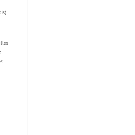
is)
lles
e
se.