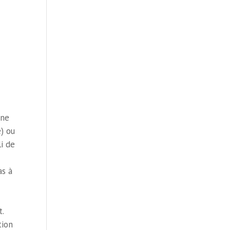
une
) ou
li de
as à
.
tion