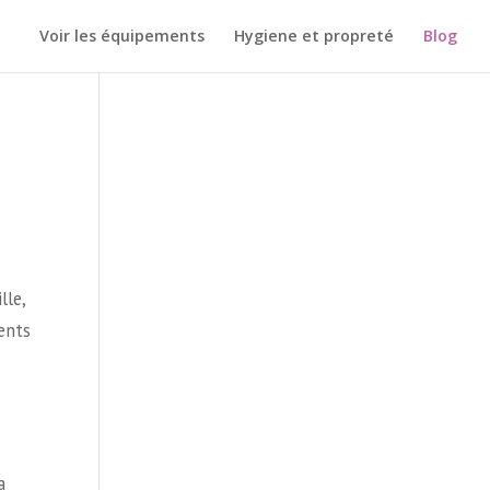
Voir les équipements
Hygiene et propreté
Blog
lle,
rents
a