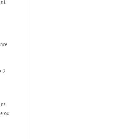
ant
ence
e 2
ns.
ne ou