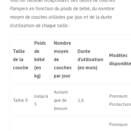
Voici un tableau récapitulatif des tailles de couches
Pampers en fonction du poids de bébé, du nombre
moyen de couches utilisées par jour et de la durée
d'utilisation de chaque taille :
Poids
Nombre
Taille
de
moyen
Durée
Modèles
de la
bébé
de
d’utilisation
disponibl
couche
(en
couches
(en mois)
kg)
par jour
Autant
Jusqu’à
Premium
Taille 0
que de
1,6
3
Protectio
besoin
Premium