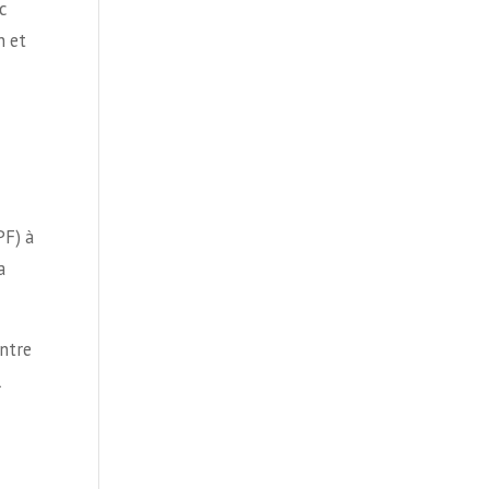
c
n et
PF) à
a
ontre
l