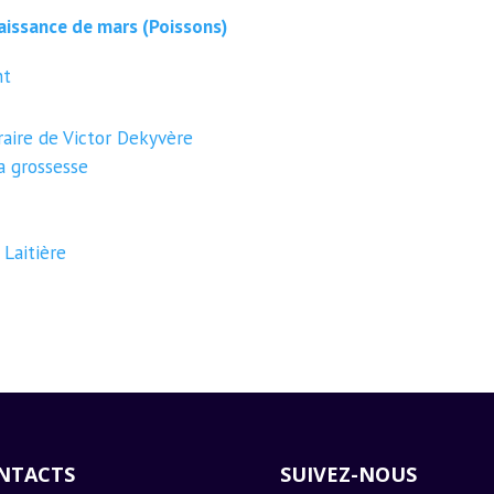
aissance de mars (Poissons)
nt
raire de Victor Dekyvère
a grossesse
Laitière
NTACTS
SUIVEZ-NOUS