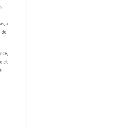
es
6, à
n de
ance,
e et
e