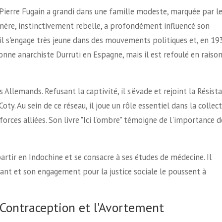
Pierre Fugain a grandi dans une famille modeste, marquée par l
Sa mère, instinctivement rebelle, a profondément influencé son
l s'engage très jeune dans des mouvements politiques et, en 193
lonne anarchiste Durruti en Espagne, mais il est refoulé en raiso
s Allemands. Refusant la captivité, il s'évade et rejoint la Résist
y. Au sein de ce réseau, il joue un rôle essentiel dans la collect
forces alliées. Son livre "Ici l'ombre" témoigne de l'importance d
partir en Indochine et se consacre à ses études de médecine. Il
tant et son engagement pour la justice sociale le poussent à
 Contraception et l'Avortement