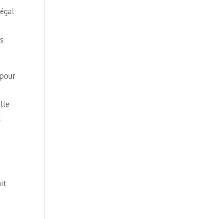
légal
s
 pour
lle
t
it