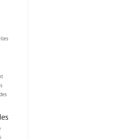
lles
nt
es
 des
des
e
i