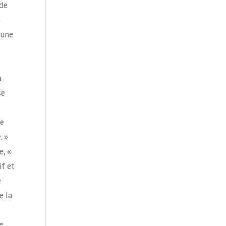
édaction de la proposition de loi, vous supprimez la clause de conscience spécifique. Vous nous répondez que ce n’est pas grave, car il existe une clause de conscience générale. Or, cela a déjà