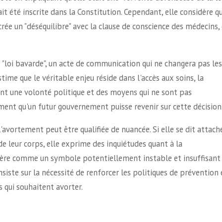
avait été inscrite dans la Constitution. Cependant, elle considère q
e crée un "déséquilibre" avec la clause de conscience des médecins, 
e "loi bavarde", un acte de communication qui ne changera pas les
stime que le véritable enjeu réside dans l'accès aux soins, la
tent une volonté politique et des moyens qui ne sont pas
ment qu'un futur gouvernement puisse revenir sur cette décision
'avortement peut être qualifiée de nuancée. Si elle se dit attach
de leur corps, elle exprime des inquiétudes quant à la
sidère comme un symbole potentiellement instable et insuffisant
 insiste sur la nécessité de renforcer les politiques de prévention 
 qui souhaitent avorter.