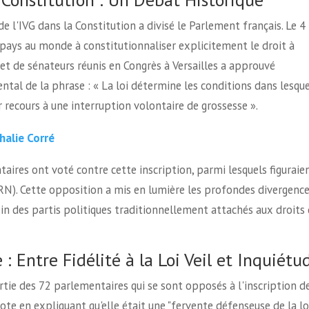
e l'IVG dans la Constitution a divisé le Parlement français. Le 4
pays au monde à constitutionnaliser explicitement le droit à
et de sénateurs réunis en Congrès à Versailles a approuvé
ental de la phrase : « La loi détermine les conditions dans lesque
r recours à une interruption volontaire de grossesse ».
halie Corré
taires ont voté contre cette inscription, parmi lesquels figuraie
N). Cette opposition a mis en lumière les profondes divergenc
in des partis politiques traditionnellement attachés aux droits
 : Entre Fidélité à la Loi Veil et Inquiétu
rtie des 72 parlementaires qui se sont opposés à l'inscription d
 vote en expliquant qu'elle était une "fervente défenseuse de la lo