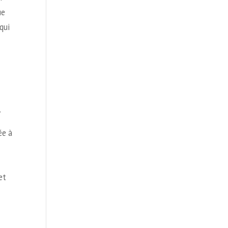
ue
qui
.
ée à
et