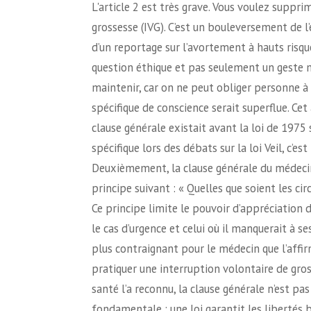
L'article 2 est très grave. Vous voulez supprimer la clause de conscience spécifique à l’interruption volontaire de grossesse (IVG). C’est un bouleversement de l’équilibre de la loi défendue par Simone Veil. En 2007, à l’occasion d’un reportage sur l’avortement à hauts risques en Espagne, elle nous alertait pourtant : « [L’avortement] est une question éthique et pas seulement un geste médical. […] Ne pas contraindre les médecins […] est un point à maintenir, car on ne peut obliger personne à aller contre ses convictions. » Vous affirmez que cette clause spécifique de conscience serait superflue. Cet argument est fallacieux pour plusieurs raisons. Premièrement, la clause générale existait avant la loi de 1975 sur l’avortement. Si le législateur a cru bon d’introduire une clause spécifique lors des débats sur la loi Veil, c’est bien qu’il fallait prendre en compte la portée de l’acte en cause. Deuxièmement, la clause générale du médecin est de portée plus restreinte. Celle-ci commence par énoncer le principe suivant : « Quelles que soient les circonstances, la continuité des soins aux malades doit être assurée. » Ce principe limite le pouvoir d’appréciation du médecin dans au moins deux circonstances citées dans le texte, « le cas d’urgence et celui où il manquerait à ses devoirs d’humanité. » Ce cadre juridique est de fait plus restrictif et plus contraignant pour le médecin que l’affirmation solennelle selon laquelle un médecin n’est jamais tenu de pratiquer une interruption volontaire de grossesse. Troisièmement, comme M. le ministre des solidarités et de la santé l’a reconnu, la clause générale n’est pas de nature législative mais réglementaire. La différence est fondamentale : une loi garantit les libertés bien mieux qu’un décret ministériel ; une loi ne peut être modifiée que par une autre loi votée par le Parlement, après des débats, des amendements, des votes, une censure possible du Conseil constitutionnel. Si on supprime cette clause de conscience de nature législative, il ne restera plus que celle de nature réglementaire, qui est beaucoup moins protectrice. Quatrièmement, la clause générale n’existe pas pour tous les autres personnels soignants. Certes, une clause générale similaire à celle du médecin existe pour les sages-femmes et pour les infirmiers, mais ces clauses générales de nature réglementaire comportent les mêmes limites et les mêmes conditions que celle du médecin. En outre, d’autres professions pourraient être amenées à participer de près ou de loin à la réalisation d’une IVG, comme celle d’aide-soignant. Or la clause spécifique à l’IVG dispose clairement qu’aucune sage-femme, aucun infirmier ni aucun auxiliaire médical, quel qu’il soit, n’est tenu de concourir à une interruption de grossesse. Il s’agit d’un droit fondamental des soignants, qui sont tenus d’agir en responsabilité et de manière éclairée. C’est pourquoi cet amendement vise à supprimer l’article 2 et donc à maintenir la clause de conscience spécifique, compte tenu de la portée de l’acte, surtout entre douze et quatorze semaines. M. Bazin a impeccablement exposé les motifs de ces amendements de suppression. La valeur de la clause de conscience n’est pas seulement législative, puisqu’elle a été consacrée par le Conseil constitutionnel dans sa décision du 15 janvier 1975. En effet, un des deux motifs de validation de la loi Veil réside précisément en ce qu’elle affiche son respect de la liberté de conscience de chacun, dans la mesure où personne n’est évidemment obligé de subir un avortement, ni même d’y participer, ainsi que le dispose expressément la loi en faveur du personnel médical et paramédical. Vous êtes nombreux à déposer des amendements visant à supprimer l’article 2. Cet article constitue cependant une disposition centrale par rapport à l’objectif de cette proposition de loi qui vise, comme vous l’avez compris, à améliorer l’accès à l’avortement en s’appuyant sur plusieurs éléments. Lors de l’examen de l’article 1er, nous avons débattu sur l’allongement des délais, puis sur la pratique de