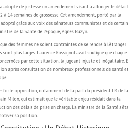
, a adopté de justesse un amendement visant à allonger le délai 
 12 à 14 semaines de grossesse. Cet amendement, porté par la
té adopté grâce aux voix des sénateurs communistes et de certain
nistre de la Santé de l'époque, Agnès Buzyn.
r que des femmes ne soient contraintes de se rendre à l'étranger
s sont plus larges. Laurence Rossignol avait souligné que chaque
ernées par cette situation, la jugeant injuste et inégalitaire. E
ision après consultation de nombreux professionnels de santé e
ope.
e forte opposition, notamment de la part du président LR de la
in Milon, qui estimait que le véritable enjeu résidait dans la
ction des délais de prise en charge. La ministre de la Santé s'éta
otiver sa position.
a Constitution : Un Débat Historique