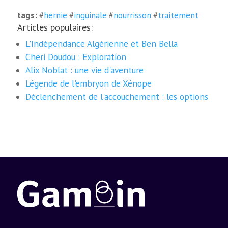
tags:
#
hernie
#
inguinale
#
nourrisson
#
traitement
Articles populaires:
L'Indépendance Algérienne et Ben Bella
Cheri Doudou : Exploration
Alix Noblat : une vie d'aventure
Légende de l'embryon de Xénope
Déclenchement de l'accouchement : les options