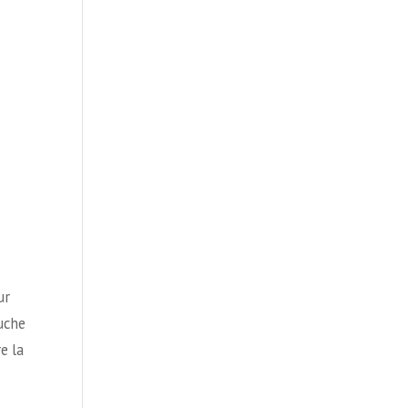
ur
ouche
e la