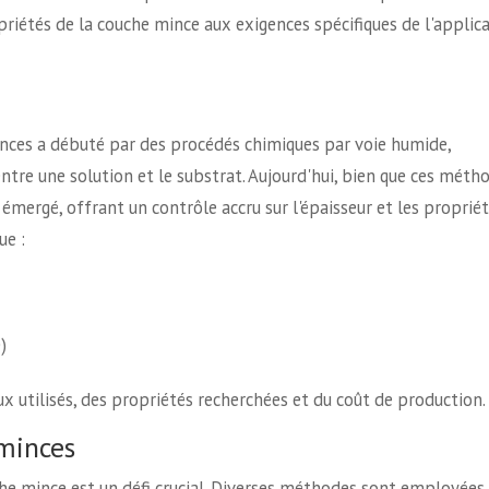
priétés de la couche mince aux exigences spécifiques de l'applic
nces a débuté par des procédés chimiques par voie humide,
ntre une solution et le substrat. Aujourd'hui, bien que ces méth
émergé, offrant un contrôle accru sur l'épaisseur et les proprié
ue :
)
x utilisés, des propriétés recherchées et du coût de production.
 minces
che mince est un défi crucial. Diverses méthodes sont employées,