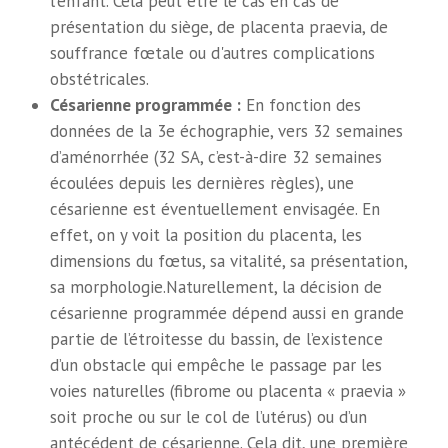
l'enfant. Cela peut être le cas en cas de
présentation du siège, de placenta praevia, de
souffrance fœtale ou d'autres complications
obstétricales.
Césarienne programmée :
En fonction des
données de la 3e échographie, vers 32 semaines
d’aménorrhée (32 SA, c’est-à-dire 32 semaines
écoulées depuis les dernières règles), une
césarienne est éventuellement envisagée. En
effet, on y voit la position du placenta, les
dimensions du fœtus, sa vitalité, sa présentation,
sa morphologie.Naturellement, la décision de
césarienne programmée dépend aussi en grande
partie de l’étroitesse du bassin, de l’existence
d’un obstacle qui empêche le passage par les
voies naturelles (fibrome ou placenta « praevia »
soit proche ou sur le col de l’utérus) ou d’un
antécédent de césarienne. Cela dit, une première