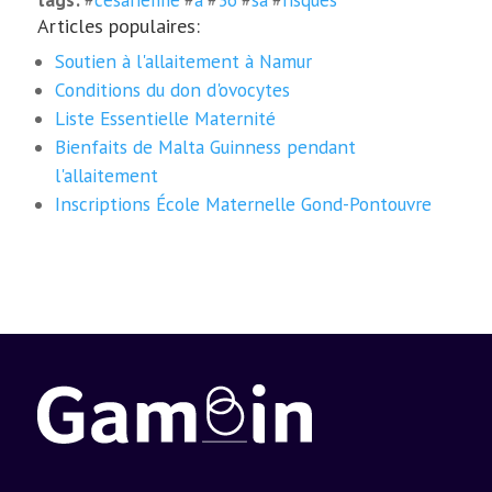
tags:
#
cesarienne
#
a
#
36
#
sa
#
risques
Articles populaires:
Soutien à l'allaitement à Namur
Conditions du don d'ovocytes
Liste Essentielle Maternité
Bienfaits de Malta Guinness pendant
l'allaitement
Inscriptions École Maternelle Gond-Pontouvre