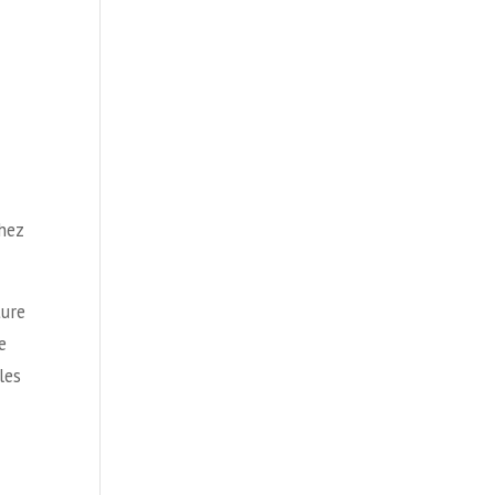
chez
ture
e
les