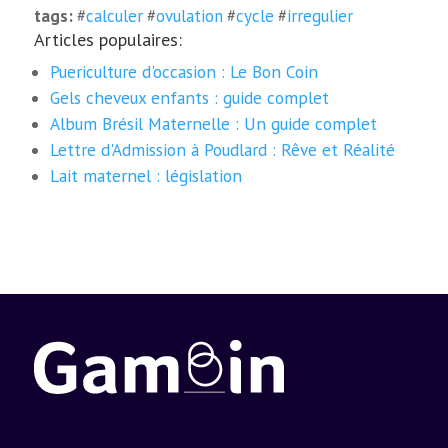
tags:
#
calculer
#
ovulation
#
cycle
#
irregulier
Articles populaires:
Puericulture d'occasion : Le Bon Coin
Gels cheveux enfants : guide complet
Album Brésil Maternelle : Un guide complet
Lettre d'Admission à Poudlard : Rêve et Réalité
Lait maternel : législation