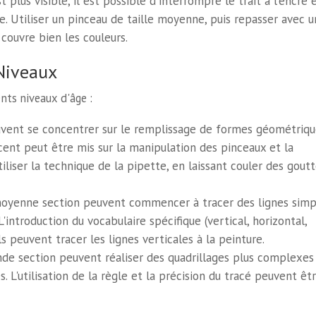
 plus visible, il est possible d'interrompre le trait à l'encre 
e. Utiliser un pinceau de taille moyenne, puis repasser avec 
 couvre bien les couleurs.
Niveaux
nts niveaux d'âge :
uvent se concentrer sur le remplissage de formes géométriqu
cent peut être mis sur la manipulation des pinceaux et la
iliser la technique de la pipette, en laissant couler des gout
oyenne section peuvent commencer à tracer des lignes simp
'introduction du vocabulaire spécifique (vertical, horizontal,
ls peuvent tracer les lignes verticales à la peinture.
de section peuvent réaliser des quadrillages plus complexes
 L'utilisation de la règle et la précision du tracé peuvent êt