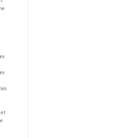
et
une
es
tes
les
 et
re