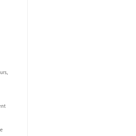
urs,
ent
ge