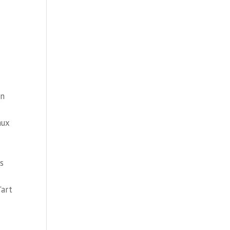
on
aux
s
'art