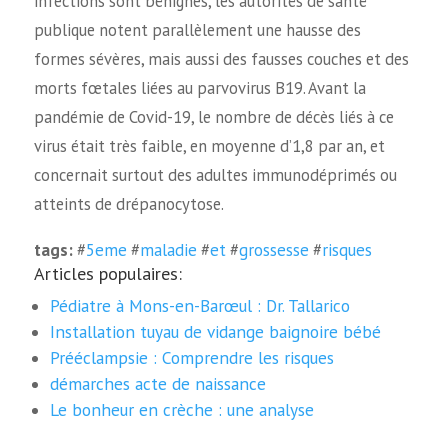
infections sont bénignes, les autorités de santé
publique notent parallèlement une hausse des
formes sévères, mais aussi des fausses couches et des
morts fœtales liées au parvovirus B19. Avant la
pandémie de Covid-19, le nombre de décès liés à ce
virus était très faible, en moyenne d’1,8 par an, et
concernait surtout des adultes immunodéprimés ou
atteints de drépanocytose.
tags:
#
5eme
#
maladie
#
et
#
grossesse
#
risques
Articles populaires:
Pédiatre à Mons-en-Barœul : Dr. Tallarico
Installation tuyau de vidange baignoire bébé
Prééclampsie : Comprendre les risques
démarches acte de naissance
Le bonheur en crèche : une analyse