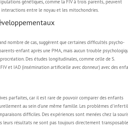
ipulations génétiques, comme la FIV à trois parents, peuvent
 interactions entre le noyau et les mitochondries.
Développementaux
rand nombre de cas, suggèrent que certaines difficultés psycho-
n parents-enfant après une PMA, mais aucun trouble psychologiq
rocréation. Des études longitudinales, comme celle de S.
IV et IAD (insémination artificielle avec donneur) avec des enf
ives parfaites, car il est rare de pouvoir comparer des enfants
rellement au sein d'une même famille. Les problèmes d'infertil
paraisons difficiles. Des expériences sont menées chez la souri
leurs résultats ne sont pas toujours directement transposable