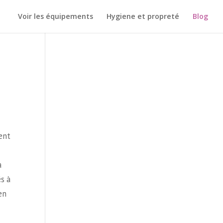
Voir les équipements
Hygiene et propreté
Blog
ent
a
és à
en