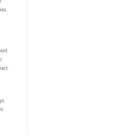
r
res.
ment
r
pact
ys
es