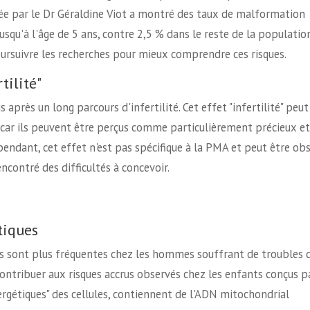
ée par le Dr Géraldine Viot a montré des taux de malformation
usqu'à l'âge de 5 ans, contre 2,5 % dans le reste de la population
oursuivre les recherches pour mieux comprendre ces risques.
tilité"
près un long parcours d'infertilité. Cet effet "infertilité" peut
 car ils peuvent être perçus comme particulièrement précieux et
ependant, cet effet n'est pas spécifique à la PMA et peut être ob
ncontré des difficultés à concevoir.
tiques
 sont plus fréquentes chez les hommes souffrant de troubles d
ntribuer aux risques accrus observés chez les enfants conçus p
nergétiques" des cellules, contiennent de l'ADN mitochondrial