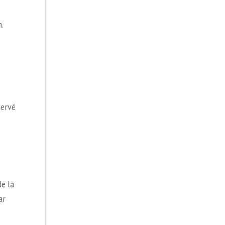
.
servé
e la
ar