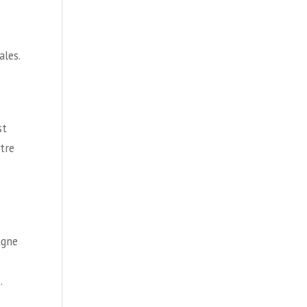
ales.
st
tre
agne
.