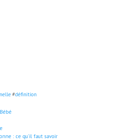
nelle
#
définition
r Bébé
e
ne : ce qu'il faut savoir