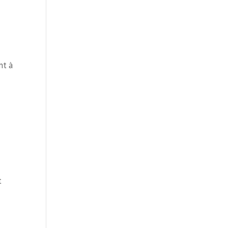
nt à
t