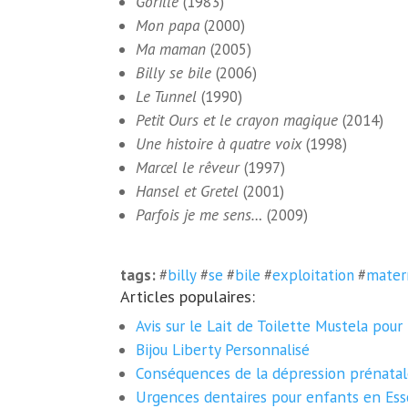
Gorille
(1983)
Mon papa
(2000)
Ma maman
(2005)
Billy se bile
(2006)
Le Tunnel
(1990)
Petit Ours et le crayon magique
(2014)
Une histoire à quatre voix
(1998)
Marcel le rêveur
(1997)
Hansel et Gretel
(2001)
Parfois je me sens…
(2009)
tags:
#
billy
#
se
#
bile
#
exploitation
#
mater
Articles populaires:
Avis sur le Lait de Toilette Mustela pou
Bijou Liberty Personnalisé
Conséquences de la dépression prénatal
Urgences dentaires pour enfants en Esson