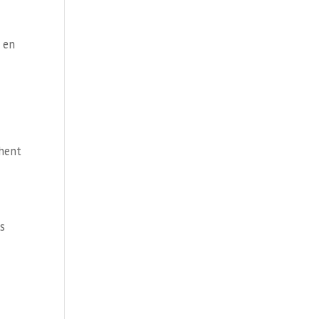
t en
chent
s