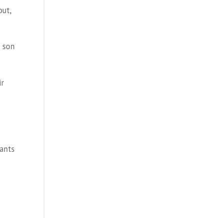
out,
e son
ir
hants