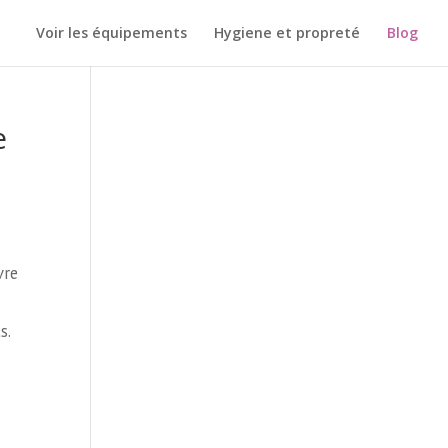
Voir les équipements
Hygiene et propreté
Blog
e
vre
s.